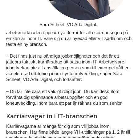
Sara Scheef, VD Ada Digital.
arbetsmarknaden öppnar nya dörrar för alla som är sugna på
en karriär inom IT. Vare sig du är nyexad eller vill sadla om och
testa en ny bransch.
– Det finns just nu oändliga jobbmöjligheter och det är ett
jättebra taktiskt karriärsdrag att satsa inom IT. Arbetsgivare
idag tvekar inte att anställa en person som till exempel gått en
accelererad utbildning inom systemutveckling, säger Sara
Scheef, VD Ada Digital, och fortsätter:
– Du får inte bara ett väldigt roligt jobb. Du kan dessutom
förvänta dig spännande arbetsuppgifter och en god
löneutveckling. Inom bara ett par år räknas du som senior.
Karriärvägar in i IT-branschen
Karriärvägarna är många för dig som vill jobba inom
branschen. Här finns både längre YH-utbildningar på 1, 2 år till
accelererade utbildningar som genomförs under några