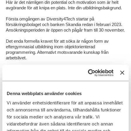
Här är det nämligen din potential och motivation som är helt
avgörande för att knipa en plats. Inte din utbildningsbakgrund.
Första omgången av Diversity4Tech startar på
försäkringsbolaget och banken Skandia redan i februari 2023.
Ansökningsperioden är öppen och pågår fram till 30 november.
Det enda formella kravet för att söka är någon form av
eftergymnasial utbildning inom objektorienterad
programmering. Alternativt motsvarande kunskap från
arbetslivet.
– Våra 12 talanger får bästa tänkbara starten i karriären. En
brygga ut i arbetslivet. Med allt från regelbunden
kompetensutveckling till coachning med praktiska hands on-
tips på plats hos en attraktiv och innovativ arbetsgivare. Själva
gemenskapen i nätverket är självklart också en viktig del och
Denna webbplats använder cookies
vi kommer arrangera flertalet sociala events under
programmets gång, säger Sara Scheef.
Vi använder enhetsidentifierare för att anpassa innehållet
och annonserna till användarna, tillhandahålla funktioner
Låter det intressant? Läs mer om Diversity4Tech via
för sociala medier och analysera vår trafik. Vi
länken nedan och skicka in din intresseanmälan redan
vidarebefordrar även sådana identifierare och annan
idag! Vi på Ada Digital ser fram emot att höra från dig
!
information från din enhet till de sociala medier och