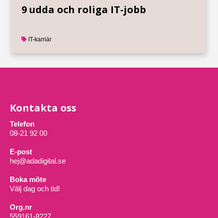
9 udda och roliga IT-jobb
IT-karriär
Kontakta oss
Telefon
08-21 92 00
E-post
hej@adadigital.se
Boka möte
Välj dag och tid!
Org.nr
559161-8227