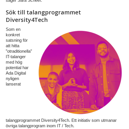
säger Sara Scheef.
Sök till talangprogrammet
Diversity4Tech
Som en
konkret
satsning för
att hitta
”otraditionella”
IT-talanger
med hög
potential har
Ada Digital
nyligen
lanserat
talangprogrammet Diversity4Tech. Ett initiativ som utmanar
övriga talangprogram inom IT / Tech.