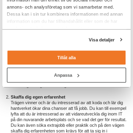
annons- och analysföretag som vi samarbetar med.
LÄS MER OM DIVERSITY4TECH
Dessa kan i sin tur kombinera informationen med annan
information som du har tillhandahållit eller som de har
samlat in när du har använt deras tjänster.
Visa detaljer
3 tips! Så gör du IT-karriär utan
högskoleutbildning
Tillåt alla
Satsa på en kortare utbildning
Det finns en rad YH-utbildningar inom IT / Tech som oftast
är 1–2 år. Därtill erbjuder en rad företag, både CSN-
Anpassa
berättigade och privata, även accelererande utbildningar
som du genomgår under några månader.
Skaffa dig egen erfarenhet
Trägen vinner och är du intresserad av att koda och lär dig
hantverket ökar dina chanser att få jobb. Du kan till exempel
lyfta att du är intresserad av att vidareutveckla dig inom IT
på din nuvarande arbetsplats och se vad det ger för resultat.
Du kan även söka extrajobb eller praktik och på den vägen
skaffa dig erfarenheten som krävs för att ta sig in i