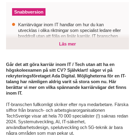
Snabbversion
Karriärvägar inom IT handlar om hur du kan
utvecklas i olika riktningar som specialist ledare eller
breddroll utan att följa en linjär karriär. IT branschen
erbjuder flexibilitet snabba skiften och möjlighet att
Läs mer
byta spår över tid.
Den som inte förstår sina alternativ riskerar att fastna
missa utveckling eller välja bort roller som bättre
Går det att göra karriär inom IT / Tech utan att ha en
matchar motivation och styrkor.
högskoleexamen på sitt CV? Självklart! säger vi på
rekryteringsföretaget Ada Digital. Möjligheterna för en IT-
Genom att kartlägga roller kompetenser och nästa
talang har nämligen aldrig varit så stora som nu. Här
steg kan du ta mer medvetna beslut och forma en IT
berättar vi mer om vilka spännande karriärvägar det finns
karriär som håller över tid.
inom IT.
IT-branschen fullkomligt skriker efter nya medarbetare. Färska
siffror från bransch- och arbetsgivarorganisationen
TechSverige visar att hela 70 000 specialister (!) saknas redan
2024. Systemutveckling, AI, IT-säkerhet,
användbarhetsdesign, spelutveckling och 5G-teknik är bara
några områden som man pekar ut.