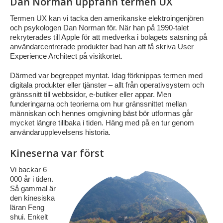
Dan Norman uppfann termen UX
Termen UX kan vi tacka den amerikanske elektroingenjören
och psykologen Dan Norman för. När han på 1990-talet
rekryterades till Apple för att medverka i bolagets satsning på
användarcentrerade produkter bad han att få skriva User
Experience Architect på visitkortet.
Därmed var begreppet myntat. Idag förknippas termen med
digitala produkter eller tjänster – allt från operativsystem och
gränssnitt till webbsidor, e-butiker eller appar. Men
funderingarna och teorierna om hur gränssnittet mellan
människan och hennes omgivning bäst bör utformas går
mycket längre tillbaka i tiden. Häng med på en tur genom
användarupplevelsens historia.
Kineserna var först
Vi backar 6
000 år i tiden.
Så gammal är
den kinesiska
läran Feng
shui. Enkelt