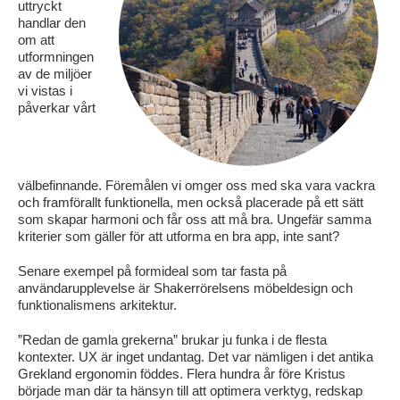
uttryckt
handlar den
om att
utformningen
av de miljöer
vi vistas i
påverkar vårt
välbefinnande. Föremålen vi omger oss med ska vara vackra
och framförallt funktionella, men också placerade på ett sätt
som skapar harmoni och får oss att må bra. Ungefär samma
kriterier som gäller för att utforma en bra app, inte sant?
Senare exempel på formideal som tar fasta på
användarupplevelse är Shakerrörelsens möbeldesign och
funktionalismens arkitektur.
”Redan de gamla grekerna” brukar ju funka i de flesta
kontexter. UX är inget undantag. Det var nämligen i det antika
Grekland ergonomin föddes. Flera hundra år före Kristus
började man där ta hänsyn till att optimera verktyg, redskap