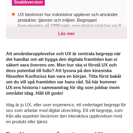
Snabbversion
UX beskriver hur människor upplever och använder
produkter, tjänster och miljöer. Begreppet
formulerades på 1990-talet, men tänket sträcker sig 6
000 år tillbaka till feng shui, ergonomi och tidig design
Läs mer
med människan i centrum.
När organisationer ignorerar UX skapar de friktion,
ineffektiva lösningar och digitala upplevelser som
Att användarupplevelse och UX är centrala begrepp när
användare överger. Historien visar tydligt att teknik
det handlar om att bygga den digitala framtiden kan vi
utan förståelse för människan snabbt tappar värde.
säkert vara överens om. Men hur ska vi förstå UX och
dess potential till fullo? Att lyssna på den kinesiska
För att lyckas framåt behöver företag investera i UX-
filosofen Konfucius kan vara en början. Titta först bakåt
kompetens, arbeta användarcentrerat och se design
om du vill spå framtiden var hans råd. Så här kommer
som ett strategiskt verktyg för affärsnytta, innovation
UX:ens historia i sammandrag för dig som jobbar inom
och hållbar digital utveckling.
området idag. Håll till godo!
Idag är ju UX, eller user experience, ett vedertaget begrepp för
oss som arbetar med digital utveckling. Ett vitt begrepp, som
från alla aspekter beskriver den interaktiva upplevelsen med
en produkt eller tjänst.