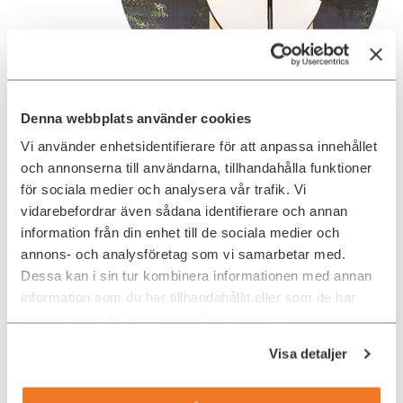
Denna webbplats använder cookies
forskningsavdelning PARC. På 1970-talet utvecklade
medarbetarna där både ett grafiskt användargränssnitt för
Vi använder enhetsidentifierare för att anpassa innehållet
datorer och datormusen. Men det var inte Xerox som kom att
och annonserna till användarna, tillhandahålla funktioner
lansera innovationerna. Istället var det Apples grundare Steve
för sociala medier och analysera vår trafik. Vi
Jobs som insåg att detta var persondatorns framtid.
vidarebefordrar även sådana identifierare och annan
Jobs var i det närmaste besatt av att optimera
information från din enhet till de sociala medier och
användarupplevelsen och göra gränssnittet mellan människa
annons- och analysföretag som vi samarbetar med.
och maskin så sömlöst som möjligt. Så har också Apple
Dessa kan i sin tur kombinera informationen med annan
levererat den ena milstolpen efter den andra i UX:ens historia.
information som du har tillhandahållit eller som de har
Utan Jobs hade kanske persondatorer än idag varit fyrkantiga
samlat in när du har använt deras tjänster.
plastlådor. Och med Ipoden förändrade Apple både
musikindustrin och vårt sätt att konsumera musik. Med
Visa detaljer
introduktionen av Iphone 2007 omdefinierade Apple telefonen i
grunden och tog begreppet användarupplevelse till en helt ny
nivå.