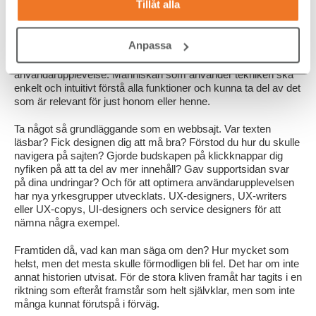
Tillåt alla
Nya yrkesgrupper idag
Anpassa
Idag handlar mycket om användarupplevelse. Resultatet av ett
väl utfört UX-arbete är en problemfri, positiv och gärna lustfylld
användarupplevelse. Människan som använder tekniken ska
enkelt och intuitivt förstå alla funktioner och kunna ta del av det
som är relevant för just honom eller henne.
Ta något så grundläggande som en webbsajt. Var texten
läsbar? Fick designen dig att må bra? Förstod du hur du skulle
navigera på sajten? Gjorde budskapen på klickknappar dig
nyfiken på att ta del av mer innehåll? Gav supportsidan svar
på dina undringar? Och för att optimera användarupplevelsen
har nya yrkesgrupper utvecklats. UX-designers, UX-writers
eller UX-copys, UI-designers och service designers för att
nämna några exempel.
Framtiden då, vad kan man säga om den? Hur mycket som
helst, men det mesta skulle förmodligen bli fel. Det har om inte
annat historien utvisat. För de stora kliven framåt har tagits i en
riktning som efteråt framstår som helt självklar, men som inte
många kunnat förutspå i förväg.