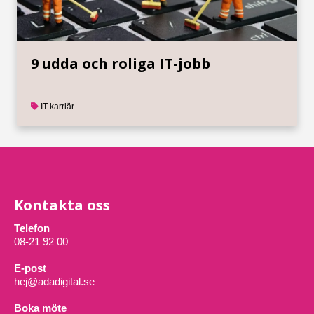
9 udda och roliga IT-jobb
IT-karriär
Kontakta oss
Telefon
08-21 92 00
E-post
hej@adadigital.se
Boka möte