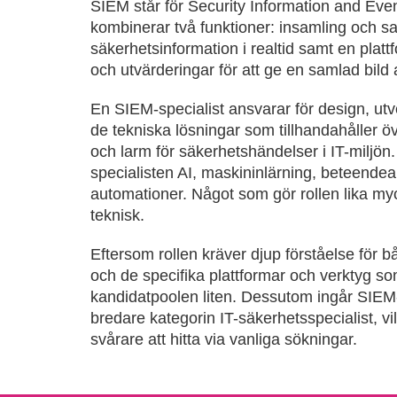
SIEM står för Security Information and E
kombinerar två funktioner: insamling och 
säkerhetsinformation i realtid samt en plat
och utvärderingar för att ge en samlad bild 
En SIEM-specialist ansvarar för design, utv
de tekniska lösningar som tillhandahåller öv
och larm för säkerhetshändelser i IT-miljön. 
specialisten AI, maskininlärning, beteend
automationer. Något som gör rollen lika m
teknisk.
Eftersom rollen kräver djup förståelse för b
och de specifika plattformar och verktyg s
kandidatpoolen liten. Dessutom ingår SIEM-s
bredare kategorin IT-säkerhetsspecialist, v
svårare att hitta via vanliga sökningar.