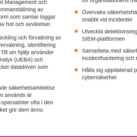
för organisationens mil
vent Management och
sammanställning av
Övervaka säkerhetshänd
tform som samlar loggar
snabbt vid incidenter
av hot och avvikelser.
Utveckla detektionsregl
eckling och förvaltning av
SIEM-plattformen
ervakning, identifiering
Samarbeta med säkerhe
Till sin hjälp använder
incidenthantering och
eanalys (UEBA) och
ycket datadriven som
Hålla sig uppdaterad p
cybersäkerhet
åde säkerhetsarkitektur
om används är
pecialister ofta i den
ilket gör dem ännu