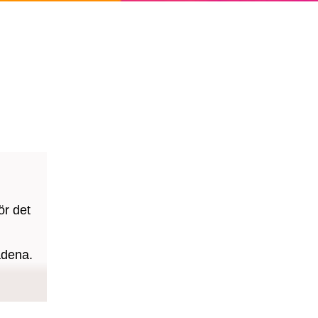
ör det
ådena.
.