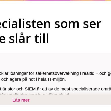
cialisten som ser
slår till
lar lösningar för säkerhetsövervakning i realtid – och g
 och agera på hot i hela IT-miljön.
är stor och SIEM är ett av de mest specialiserade omr
r kandidater som inte söker aktivt.
Läs mer
curity och presenterar kvalificerade kandidater inom 48 h