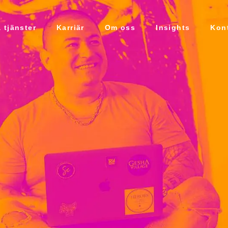
 tjänster
Karriär
Om oss
Insights
Kon