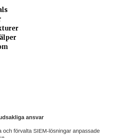
als
r
kturer
jälper
som
udsakliga ansvar
 och förvalta SIEM-lösningar anpassade