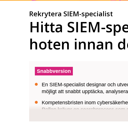
Rekrytera SIEM-specialist
Hitta SIEM-spe
hoten innan de 
Snabbversion
En SIEM-specialist designar och utveck
möjligt att snabbt upptäcka, analysera
Kompetensbristen inom cybersäkerhet 
Rollen kräver en searchprocess som nå
Ada Digital är specialister inom IT Se