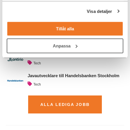
konsultuppdrag inom den digitala affären. Vi ser fram emot att
få läsa din ansökan – välkommen!
Visa detaljer
Tillåt alla
Analytics Engineer till UR i Stockholm
Data och Analytics
Anpassa
DevOps Engineer/AWS till Antirio, Remote
Tech
Javautvecklare till Handelsbanken Stockholm
Tech
ALLA LEDIGA JOBB