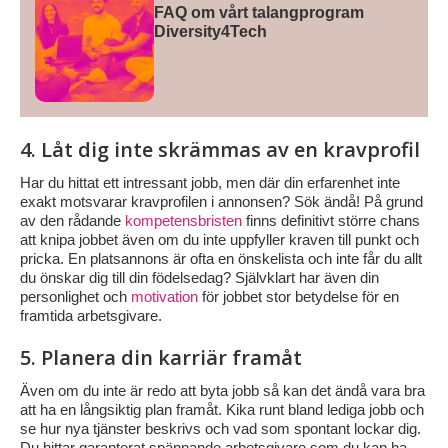
FAQ om vårt talangprogram
Diversity4Tech
4. Låt dig inte skrämmas av en kravprofil
Har du hittat ett intressant jobb, men där din erfarenhet inte
exakt motsvarar kravprofilen i annonsen? Sök ändå! På grund
av den rådande
kompetensbristen
finns definitivt större chans
att knipa jobbet även om du inte uppfyller kraven till punkt och
pricka. En platsannons är ofta en önskelista och inte får du allt
du önskar dig till din födelsedag? Självklart har även din
personlighet och
motivation
för jobbet stor betydelse för en
framtida arbetsgivare.
5. Planera din karriär framåt
Även om du inte är redo att byta jobb så kan det ändå vara bra
att ha en långsiktig plan framåt. Kika runt bland lediga jobb och
se hur nya tjänster beskrivs och vad som spontant lockar dig.
Du hittar garanterat spännande arbetsgivare som du kan ha