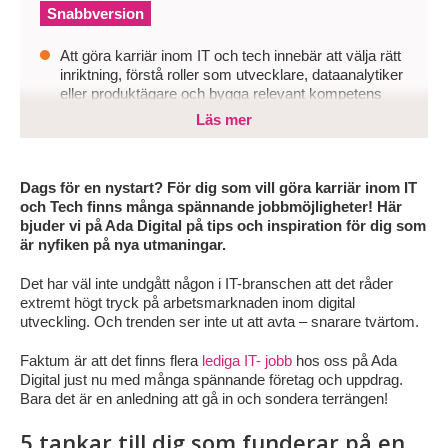
Snabbversion
Att göra karriär inom IT och tech innebär att välja rätt
inriktning, förstå roller som utvecklare, dataanalytiker
eller produktägare och bygga relevant kompetens
över tid.
Läs mer
Efterfrågan är hög, men utan en tydlig profil, synlig
närvaro på LinkedIn och ett aktivt jobbsök riskerar du
att missa rätt möjligheter tidigt i processen.
Dags för en nystart? För dig som vill göra karriär inom IT
och Tech finns många spännande jobbmöjligheter! Här
Genom att sätta mål, anpassa CV och profil, visa
bjuder vi på Ada Digital på tips och inspiration för dig som
projekt och våga söka även när du inte matchar alla
är nyfiken på nya utmaningar.
krav skapar du bättre förutsättningar att ta nästa steg.
Det har väl inte undgått någon i IT-branschen att det råder
extremt högt tryck på arbetsmarknaden inom digital
utveckling. Och trenden ser inte ut att avta – snarare tvärtom.
Faktum är att det finns flera
lediga IT- jobb
hos oss på Ada
Digital just nu med många spännande företag och uppdrag.
Bara det är en anledning att gå in och sondera terrängen!
5 tankar till dig som funderar på en