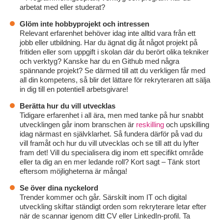
arbetat med eller studerat?
Glöm inte hobbyprojekt och intressen
Relevant erfarenhet behöver idag inte alltid vara från ett
jobb eller utbildning. Har du ägnat dig åt något projekt på
fritiden eller som uppgift i skolan där du berört olika tekniker
och verktyg? Kanske har du en Github med några
spännande projekt? Se därmed till att du verkligen får med
all din kompetens, så blir det lättare för rekryteraren att sälja
in dig till en potentiell arbetsgivare!
Berätta hur du vill utvecklas
Tidigare erfarenhet i all ära, men med tanke på hur snabbt
utvecklingen går inom branschen är
reskilling
och upskilling
idag närmast en självklarhet. Så fundera därför på vad du
vill framåt och hur du vill utvecklas och se till att du lyfter
fram det! Vill du specialisera dig inom ett specifikt område
eller ta dig an en mer ledande roll? Kort sagt – Tänk stort
eftersom möjligheterna är många!
Se över dina nyckelord
Trender kommer och går. Särskilt inom IT och digital
utveckling skiftar ständigt orden som rekryterare letar efter
när de scannar igenom ditt CV eller LinkedIn-profil. Ta