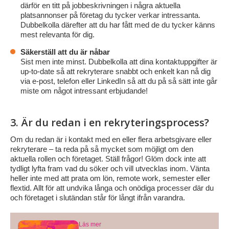
därför en titt på jobbeskrivningen i några aktuella
platsannonser på företag du tycker verkar intressanta.
Dubbelkolla därefter att du har fått med de du tycker känns
mest relevanta för dig.
Säkerställ att du är nåbar
Sist men inte minst. Dubbelkolla att dina kontaktuppgifter är
up-to-date så att rekryterare snabbt och enkelt kan nå dig
via e-post, telefon eller LinkedIn så att du på så sätt inte går
miste om något intressant erbjudande!
3. Är du redan i en rekryteringsprocess?
Om du redan är i kontakt med en eller flera arbetsgivare eller
rekryterare
–
ta reda på så mycket som möjligt om den
aktuella rollen och företaget. Ställ frågor! Glöm dock inte att
tydligt lyfta fram vad du söker och vill utvecklas inom. Vänta
heller inte med att prata om lön, remote work, semester eller
flextid. Allt för att undvika långa och onödiga processer där du
och företaget i slutändan står för långt ifrån varandra.
Läs mer