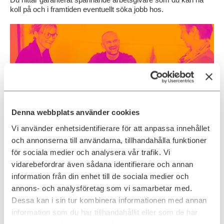
koll på och i framtiden eventuellt söka jobb hos.
Denna webbplats använder cookies
Vi använder enhetsidentifierare för att anpassa innehållet
Redo för nästa karriärutmaning?
och annonserna till användarna, tillhandahålla funktioner
Utforska våra lediga tjänster inom Tech, Digital Commerce,
för sociala medier och analysera vår trafik. Vi
Data & Analytics och IT Security – klicka dig vidare nedan! Vill
vidarebefordrar även sådana identifierare och annan
du hellre skicka en spontanansökan?
Gör det enkelt här
så tar
information från din enhet till de sociala medier och
våra rekryterare en titt och återkopplar till dig. Dessutom får du
möjlighet till en unik digital intervju med vår interaktiva AI-
annons- och analysföretag som vi samarbetar med.
avatar Tengai.
Dessa kan i sin tur kombinera informationen med annan
information som du har tillhandahållit eller som de har
Vi hjälper dig aktivt att hitta spännande jobb och
samlat in när du har använt deras tjänster.