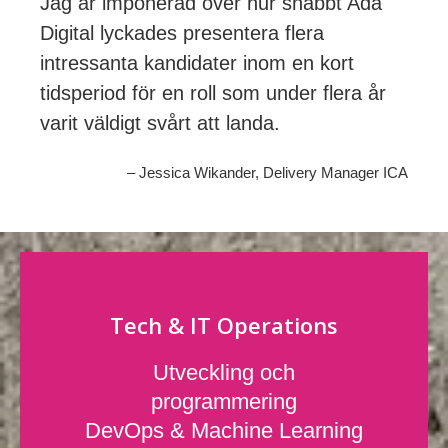
Jag är imponerad över hur snabbt Ada
Digital lyckades presentera flera
intressanta kandidater inom en kort
tidsperiod för en roll som under flera år
varit väldigt svårt att landa.
– Jessica Wikander, Delivery Manager ICA
Tech & IT Operations
Utveckling och
programmering
DevOps & Machine Learning