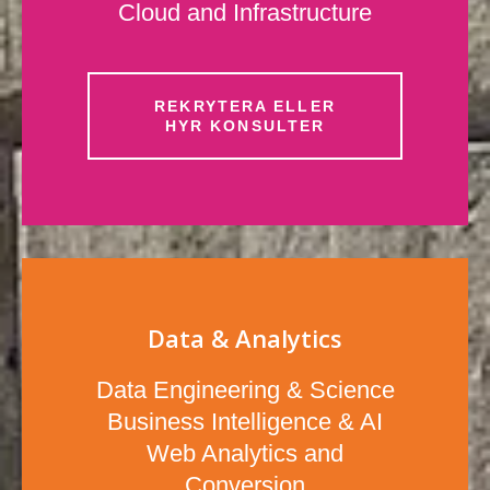
Cloud and Infrastructure
REKRYTERA ELLER
HYR KONSULTER
Data & Analytics
Data Engineering & Science
Business Intelligence & AI
Web Analytics and
Conversion