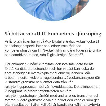
Så hittar vi rätt IT-kompetens i Jönköping
Vi får ofta frågan hur vi på Ada Digital ständigt lyckas locka till
oss talanger, specialister och ledare trots rådande
kompetensbrist inom IT. Nyckeln till framgång ligger i vår unika
och datadrivna metod, Ada Digital Insight Search™.
Här använder vi både kvantitativ och kvalitativ data för att
förstå kandidaters beteenden och hur vi bäst kan locka de
som ständigt blir översköljda med jobberbjudanden. Vår
arbetsmetodik involverar regelbundna tvåveckorsanalyser där
vi ständigt granskar och jämför data från vår
rekryteringsprocess med vår huvuddatabas. Detta innebär att
vi noggrant utvärderar effektiviteten av våra
rekryteringsstrategier jämfört med andra roller, branscher och
företag. Vidare granskar vi vilka rubriker och kanaler som ger
bäst resultat och håller koll på när kandidater väljer att avbryta