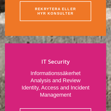
REKRYTERA ELLER
HYR KONSULTER
IT Security
Informationssäkerhet
Analysis and Review
Identity, Access and Incident
Management