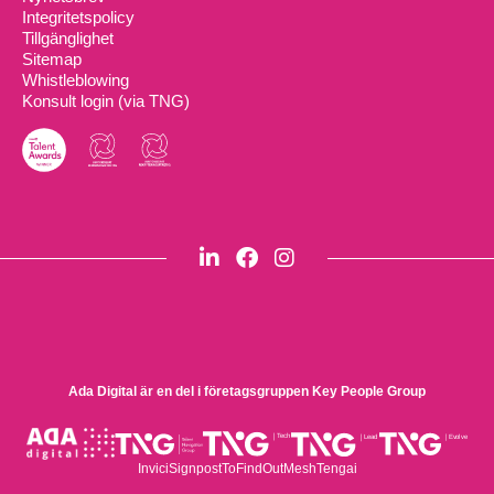
Integritetspolicy
Tillgänglighet
Sitemap
Whistleblowing
Konsult login (via TNG)
Ada Digital är en del i företagsgruppen
Key People Group
Invici
Signpost
ToFindOut
Mesh
Tengai