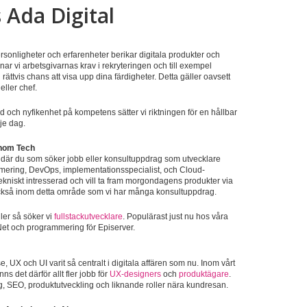
 Ada Digital
rsonligheter och erfarenheter berikar digitala produkter och
r vi arbetsgivarnas krav i rekryteringen och till exempel
 rättvis chans att visa upp dina färdigheter. Detta gäller oavsett
eller chef.
d och nyfikenhet på kompetens sätter vi riktningen för en hållbar
rje dag.
inom Tech
 där du som söker jobb eller konsultuppdrag som utvecklare
mering, DevOps, implementationsspecialist, och Cloud-
tekniskt intresserad och vill ta fram morgondagens produkter via
också inom detta område som vi har många konsultuppdrag.
ler så söker vi
fullstackutvecklare
. Populärast just nu hos våra
Net och programmering för Episerver.
, UX och UI varit så centralt i digitala affären som nu. Inom vårt
nns det därför allt fler jobb för
UX-designers
och
produktägare
.
 SEO, produktutveckling och liknande roller nära kundresan.