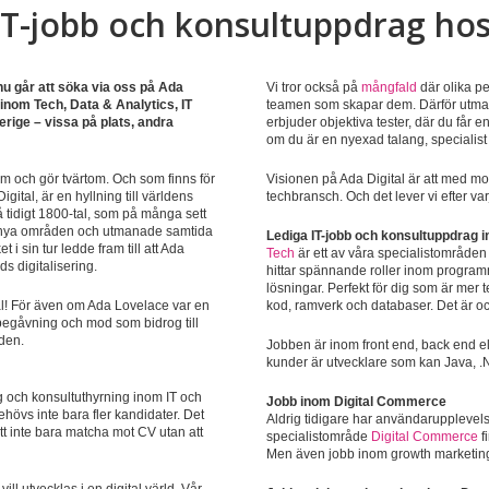
IT-jobb och konsultuppdrag hos
 nu går att söka via oss på Ada
Vi tror också på
mångfald
där olika pe
 inom Tech, Data & Analytics, IT
teamen som skapar dem. Därför utmana
erige – vissa på plats, andra
erbjuder objektiva tester, där du får en
om du är en nyexad talang, specialist 
om och gör tvärtom. Och som finns för
Visionen på Ada Digital är att med mo
ital, är en hyllning till världens
techbransch. Och det lever vi efter va
 tidigt 1800-tal, som på många sett
om nya områden och utmanade samtida
Lediga IT-jobb och konsultuppdrag 
i sin tur ledde fram till att Ada
Tech
är ett av våra specialistområden
s digitalisering.
hittar spännande roller inom program
lösningar. Perfekt för dig som är mer 
tial! För även om Ada Lovelace var en
kod, ramverk och databaser. Det är 
, begåvning och mod som bidrog till
den.
Jobben är inom front end, back end el
kunder är utvecklare som kan Java, .
ng och konsultuthyrning inom IT och
Jobb inom Digital Commerce
hövs inte bara fler kandidater. Det
Aldrig tidigare har användarupplevelse
tt inte bara matcha mot CV utan att
specialistområde
Digital Commerce
fi
Men även jobb inom growth marketing,