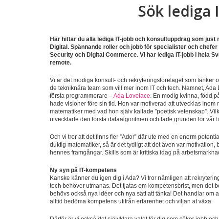
Sök lediga 
Här hittar du alla lediga IT-jobb och konsultuppdrag som just
Digital. Spännande roller och jobb för specialister och chefer
Security och Digital Commerce. Vi har lediga IT-jobb i hela Sv
remote.
Vi är det modiga konsult- och rekryteringsföretaget som tänker 
de tekniknära team som vill mer inom IT och tech. Namnet, Ada Dig
första programmerare –
Ada Lovelace
. En modig kvinna, född på
hade visioner före sin tid. Hon var motiverad att utvecklas in
matematiker med vad hon själv kallade ”poetisk vetenskap”. Vilket 
utvecklade den första dataalgoritmen och lade grunden för vår tid
Och vi tror att det finns fler ”Ador” där ute med en enorm poten
duktig matematiker, så är det tydligt att det även var motivation
hennes framgångar. Skills som är kritiska idag på arbetsmarkna
Ny syn på IT-kompetens
Kanske känner du igen dig i Ada? Vi tror nämligen att rekryteri
tech behöver utmanas. Det tjatas om kompetensbrist, men det be
behövs också nya idéer och nya sätt att tänka! Det handlar om a
alltid bedöma kompetens utifrån erfarenhet och viljan at växa.