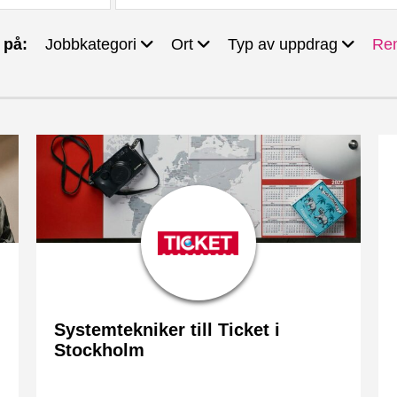
 på:
Jobbkategori
Ort
Typ av uppdrag
Ren
Digitala affären
Nacka
Tech
Rekrytering
Solna
IT Security
Sollentuna
Konsultuppdrag
Stockholm
Systemtekniker till Ticket i
Stockholm