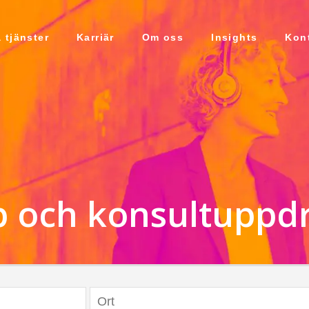
 tjänster
Karriär
Om oss
Insights
Kon
bb och konsultuppd