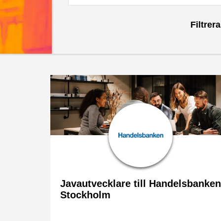
Filtrera
Data och Analytics
Borås
Digital Commerce
Helsingborg
Javautvecklare till Handelsbanken
Stockholm