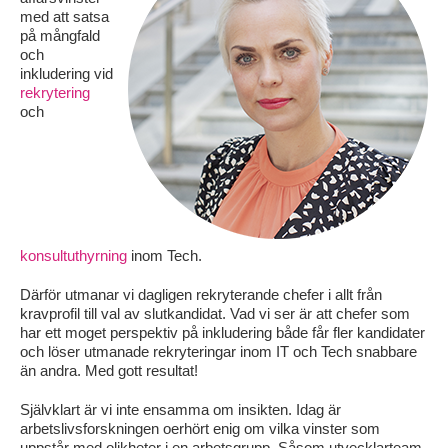
med att satsa
på mångfald
och
inkludering vid
rekrytering
och
konsultuthyrning
inom Tech.
Därför utmanar vi dagligen rekryterande chefer i allt från
kravprofil till val av slutkandidat. Vad vi ser är att chefer som
har ett moget perspektiv på inkludering både får fler kandidater
och löser utmanade rekryteringar inom IT och Tech snabbare
än andra. Med gott resultat!
Självklart är vi inte ensamma om insikten. Idag är
arbetslivsforskningen oerhört enig om vilka vinster som
uppstår med olikheter i en arbetsgrupp. Såsom utvecklarteam,