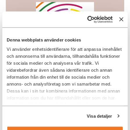
Denna webbplats använder cookies
Vi använder enhetsidentifierare för att anpassa innehållet
och annonserna till användarna, tillhandahålla funktioner
för sociala medier och analysera vår trafik. Vi
På Ada Digital skriver vi löpande om mångfald och
vidarebefordrar även sådana identifierare och annan
inkludering inom techbranschen. Här har vi i samband
information från din enhet till de sociala medier och
med Diversity Month 2023 samlat några av våra mest
annons- och analysföretag som vi samarbetar med.
lästa artiklar. Klicka dig vidare och inspireras!
Dessa kan i sin tur kombinera informationen med annan
Rapport: Mångfald i teamet viktigt för IT-specialister
information som du har tillhandahållit eller som de har
IT-team med blandade åldrar, kön och kompetenser har
samlat in när du har använt deras tjänster.
bäst förutsättningar att skapa morgondagens bästa
digitala produkter. I alla fall om IT-specialisterna själva
Visa detaljer
får säga sitt.
Trend: Cultural Diversity ökar innovation och