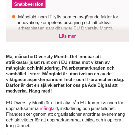
Snabbversion
Mångfald inom IT lyfts som en avgörande faktor för
innovation, kompetensförsörjning och attraktiva
arbetsplatser, särskilt under EU Diversity Month.
Läs mer
Utan ett aktivt inkluderingsarbete riskerar
organisationer att missa topptalanger, hämma
innovation och få svårare att lösa kompetensbristen i
tech.
Maj månad = Diversity Month. Det innebär att
strålkastarljuset runt om i EU riktas mot vikten av
Företag behöver utmana sina kravprofiler, bredda
mångfald och inkludering. På arbetsmarknaden och
synen på kompetens och arbeta systematiskt med
samhället i stort. Mångfald är utan tvekan en av de
inkluderande rekrytering för att bygga starkare och
viktigaste aspekterna inom Tech- och IT-branschen idag.
mer konkurrenskraftiga team.
Därför är det en självklarhet för oss på Ada Digital att
medverka. Häng med!
EU Diversity Month är ett initiativ från EU-kommissionen för
uppmärksamma
mångfald
, inkludering och jämställdhet.
Firandet sker genom att organisationer anordnar evenemang
och aktiviteter för att uppmärksamma, utbilda och inspirera
kring ämnet.