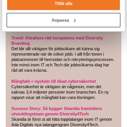
Tillåt alla
kreativitet
Kulturell mångfald är en nygammal trend som tack vare
remote arbete med diversifierade teams över
Anpassa
landsgränser, digitalisering och ökad import gör
korskulturell kommunikation allt viktigare.
Trend: Attrahera rätt kompetens med Diversity
Branding
Det blir allt viktigare för jobbsökare att känna sig
representerade när de söker jobb. I allt från tonen i
platsannonsen till hemsidan och rekryteringsprocessen.
Inte minst inom IT och Tech där jobbsökarna idag har
råd att vara kräsna.
Mångfald = nyckeln till ökad cybersäkerhet
Cybersäkerhet är viktigare än någonsin, men det
saknas 3,4 miljoner personer inom branschen. En ny
rapport visar att mångfald kan vara lösningen.
Success Story: Så bygger Skandia framtidens
utvecklingsteam genom Diversity4Tech
Skandia är först ut att hitta topptalanger inom IT genom
Ada Digitals nya talangprogram Diversity4Tech.