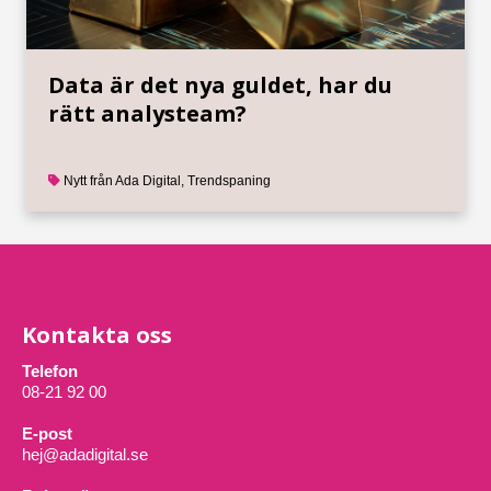
Data är det nya guldet, har du
rätt analysteam?
Nytt från Ada Digital
,
Trendspaning
Kontakta oss
Telefon
08-21 92 00
E-post
hej@adadigital.se