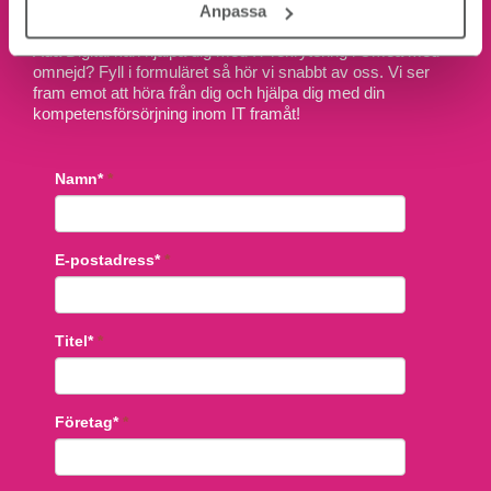
Anpassa
Hej! Vad roligt att du hittat hit. Vill du veta mer om hur vi på
Ada Digital kan hjälpa dig med IT-rekrytering i Umeå med
omnejd? Fyll i formuläret så hör vi snabbt av oss. Vi ser
fram emot att höra från dig och hjälpa dig med din
kompetensförsörjning inom IT framåt!