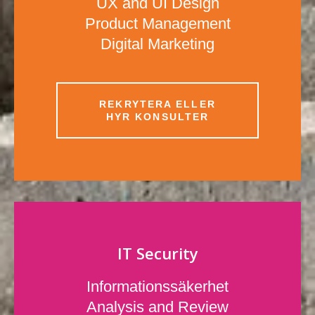
UX and UI Design
Product Management
Digital Marketing
REKRYTERA ELLER
HYR KONSULTER
IT Security
Informationssäkerhet
Analysis and Review