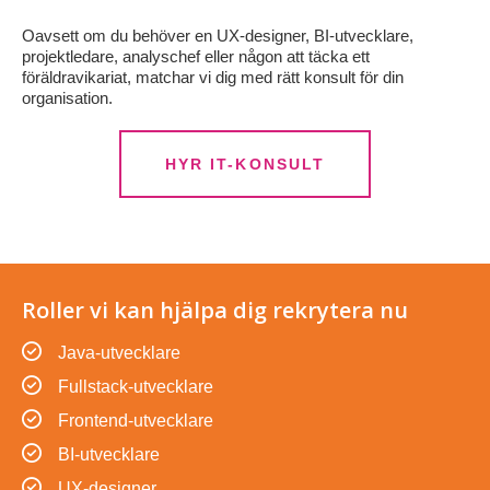
Oavsett om du behöver en UX-designer, BI-utvecklare,
projektledare, analyschef eller någon att täcka ett
föräldravikariat, matchar vi dig med rätt konsult för din
organisation.
HYR IT-KONSULT
Roller vi kan hjälpa dig rekrytera nu
Java-utvecklare
Fullstack-utvecklare
Frontend-utvecklare
BI-utvecklare
UX-designer